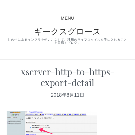
S
S
S
k
k
k
MENU
i
i
i
ギークスグロース
p
p
p
t
t
t
世の中にあるインフラを使いこなして、理想のライフスタイルを手に入れること
を目指すブログ。
o
o
o
p
m
p
r
a
r
xserver-http-to-https-
i
i
i
export-detail
m
n
m
a
c
a
2018年8月11日
r
o
r
y
n
y
n
t
s
a
e
i