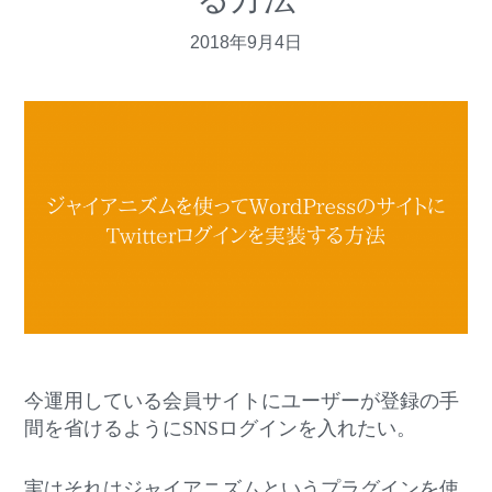
v
n
d
2018年9月4日
i
t
e
g
b
a
a
t
r
i
o
n
今運用している会員サイトにユーザーが登録の手
間を省けるようにSNSログインを入れたい。
実はそれはジャイアニズムというプラグインを使