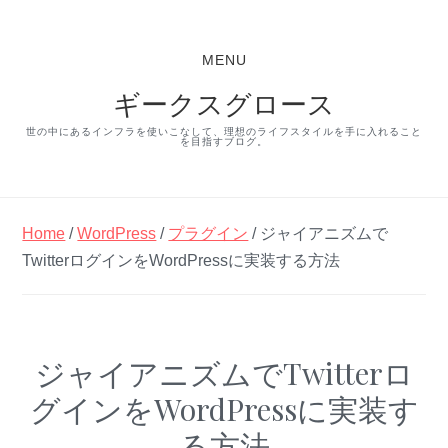
S
S
S
k
k
k
MENU
i
i
i
ギークスグロース
p
p
p
t
t
t
世の中にあるインフラを使いこなして、理想のライフスタイルを手に入れること
を目指すブログ。
o
o
o
p
m
p
r
a
r
Home
/
WordPress
/
プラグイン
/ ジャイアニズムで
i
i
i
TwitterログインをWordPressに実装する方法
m
n
m
a
c
a
r
o
r
ジャイアニズムでTwitterロ
y
n
y
グインをWordPressに実装す
n
t
s
a
e
i
る方法