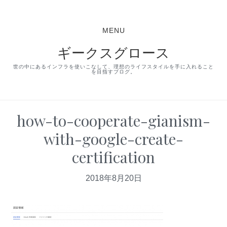
S
S
S
k
k
k
MENU
i
i
i
ギークスグロース
p
p
p
t
t
t
世の中にあるインフラを使いこなして、理想のライフスタイルを手に入れること
を目指すブログ。
o
o
o
p
m
p
r
a
r
how-to-cooperate-gianism-
i
i
i
with-google-create-
m
n
m
certification
a
c
a
r
o
r
2018年8月20日
y
n
y
n
t
s
a
e
i