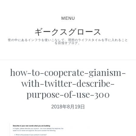
S
S
S
k
k
k
MENU
i
i
i
ギークスグロース
p
p
p
t
t
t
世の中にあるインフラを使いこなして、理想のライフスタイルを手に入れること
を目指すブログ。
o
o
o
p
m
p
r
a
r
how-to-cooperate-gianism-
i
i
i
with-twitter-describe-
m
n
m
purpose-of-use-300
a
c
a
r
o
r
2018年8月19日
y
n
y
n
t
s
a
e
i