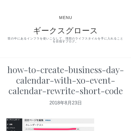
S
S
S
k
k
k
MENU
i
i
i
ギークスグロース
p
p
p
t
t
t
世の中にあるインフラを使いこなして、理想のライフスタイルを手に入れること
を目指すブログ。
o
o
o
p
m
p
r
a
r
how-to-create-business-day-
i
i
i
calendar-with-xo-event-
m
n
m
calendar-rewrite-short-code
a
c
a
r
o
r
2018年8月23日
y
n
y
n
t
s
a
e
i