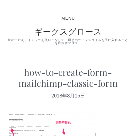
S
S
S
k
k
k
MENU
i
i
i
ギークスグロース
p
p
p
t
t
t
世の中にあるインフラを使いこなして、理想のライフスタイルを手に入れること
を目指すブログ。
o
o
o
p
m
p
r
a
r
how-to-create-form-
i
i
i
mailchimp-classic-form
m
n
m
a
c
a
2018年8月15日
r
o
r
y
n
y
n
t
s
a
e
i