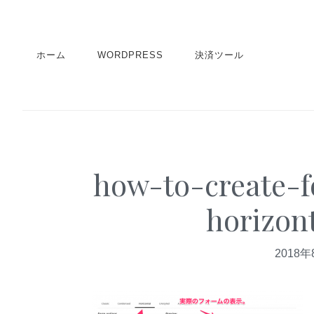
S
S
S
k
k
k
i
i
i
ホーム
WORDPRESS
決済ツール
p
p
p
t
t
t
o
o
o
p
m
p
r
a
r
how-to-create-
i
i
i
m
n
m
horizon
a
c
a
r
o
r
2018年
y
n
y
n
t
s
a
e
i