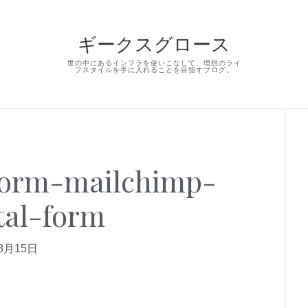
ギークスグロース
世の中にあるインフラを使いこなして、理想のライ
フスタイルを手に入れることを目指すブログ。
Pr
Si
form-mailchimp-
tal-form
8月15日