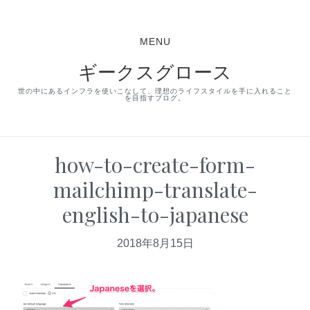
S
S
S
k
k
k
MENU
i
i
i
ギークスグロース
p
p
p
t
t
t
世の中にあるインフラを使いこなして、理想のライフスタイルを手に入れること
を目指すブログ。
o
o
o
p
m
p
r
a
r
how-to-create-form-
i
i
i
mailchimp-translate-
m
n
m
english-to-japanese
a
c
a
r
o
r
2018年8月15日
y
n
y
n
t
s
a
e
i