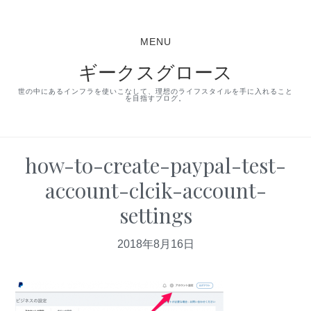
S
S
S
k
k
k
MENU
i
i
i
ギークスグロース
p
p
p
t
t
t
世の中にあるインフラを使いこなして、理想のライフスタイルを手に入れること
を目指すブログ。
o
o
o
p
m
p
r
a
r
how-to-create-paypal-test-
i
i
i
account-clcik-account-
m
n
m
settings
a
c
a
r
o
r
2018年8月16日
y
n
y
n
t
s
a
e
i