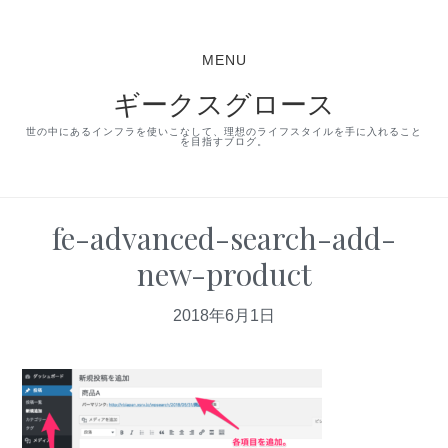
S
S
S
k
k
k
MENU
i
i
i
ギークスグロース
p
p
p
t
t
t
世の中にあるインフラを使いこなして、理想のライフスタイルを手に入れること
を目指すブログ。
o
o
o
p
m
p
r
a
r
fe-advanced-search-add-
i
i
i
new-product
m
n
m
a
c
a
2018年6月1日
r
o
r
y
n
y
n
t
s
a
e
i