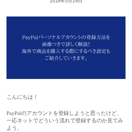
2018年5月29日
v
n
d
i
t
e
g
b
a
a
t
r
i
o
n
こんにちは！
PayPalのアカウントを登録しようと思ったけど、
一応ネットでどういう流れで登録するのか見てみ
よう。