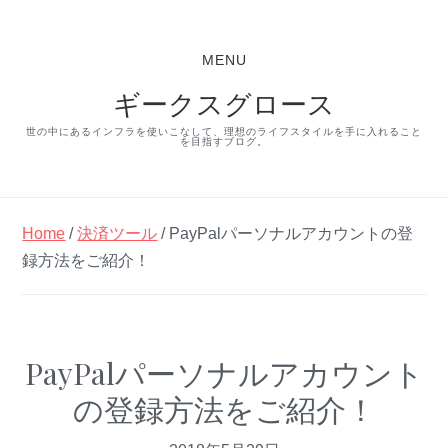
S
S
S
k
k
k
MENU
i
i
i
ギークスグロース
p
p
p
t
t
t
世の中にあるインフラを使いこなして、理想のライフスタイルを手に入れること
を目指すブログ。
o
o
o
p
m
p
r
a
r
Home
/
決済ツール
/ PayPalパーソナルアカウントの登
i
i
i
録方法をご紹介！
m
n
m
a
c
a
r
o
r
PayPalパーソナルアカウント
y
n
y
の登録方法をご紹介！
n
t
s
a
e
i