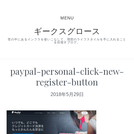
S
S
S
k
k
k
MENU
i
i
i
ギークスグロース
p
p
p
t
t
t
世の中にあるインフラを使いこなして、理想のライフスタイルを手に入れること
を目指すブログ。
o
o
o
p
m
p
r
a
r
paypal-personal-click-new-
i
i
i
register-button
m
n
m
a
c
a
2018年5月29日
r
o
r
y
n
y
n
t
s
a
e
i