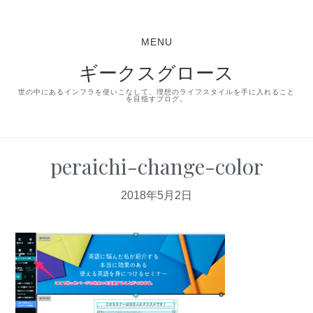
S
S
S
k
k
k
MENU
i
i
i
ギークスグロース
p
p
p
t
t
t
世の中にあるインフラを使いこなして、理想のライフスタイルを手に入れること
を目指すブログ。
o
o
o
p
m
p
r
a
r
peraichi-change-color
i
i
i
2018年5月2日
m
n
m
a
c
a
r
o
r
y
n
y
n
t
s
a
e
i