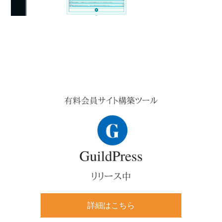
v
n
d
i
t
e
g
b
a
a
t
r
Primary
i
Sidebar
o
n
詳細はこちら