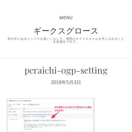
S
S
S
k
k
k
MENU
i
i
i
ギークスグロース
p
p
p
t
t
t
世の中にあるインフラを使いこなして、理想のライフスタイルを手に入れること
を目指すブログ。
o
o
o
p
m
p
r
a
r
peraichi-ogp-setting
i
i
i
2018年5月3日
m
n
m
a
c
a
r
o
r
y
n
y
n
t
s
a
e
i