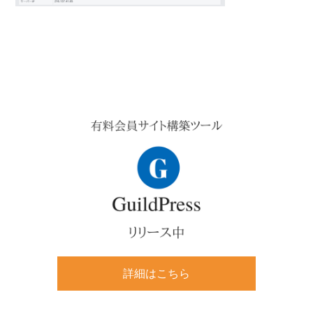
v
n
d
i
t
e
g
b
a
a
Primary
t
r
Sidebar
i
o
n
詳細はこちら