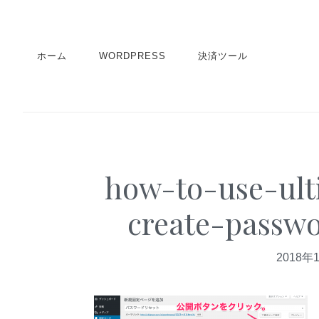
S
S
S
k
k
k
i
i
i
ホーム
WORDPRESS
決済ツール
p
p
p
t
t
t
o
o
o
p
m
p
r
a
r
how-to-use-ul
i
i
i
m
n
m
create-passwo
a
c
a
r
o
r
2018年
y
n
y
n
t
s
a
e
i