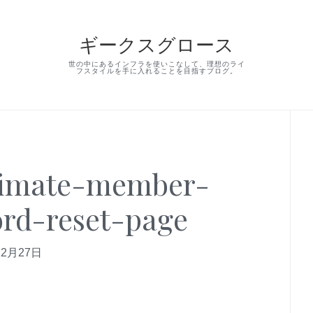
ギークスグロース
世の中にあるインフラを使いこなして、理想のライ
フスタイルを手に入れることを目指すブログ。
Pr
Si
timate-member-
rd-reset-page
12月27日