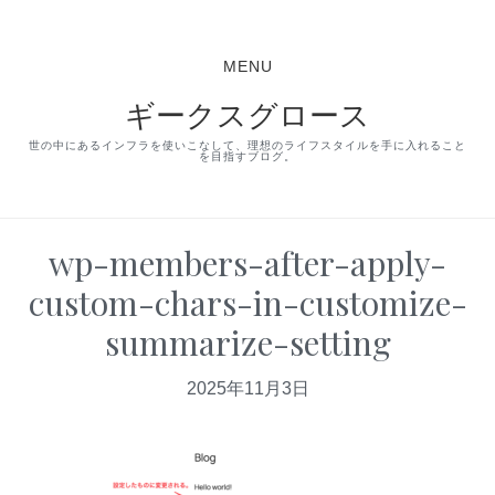
S
S
S
k
k
k
MENU
i
i
i
ギークスグロース
p
p
p
t
t
t
世の中にあるインフラを使いこなして、理想のライフスタイルを手に入れること
を目指すブログ。
o
o
o
p
m
p
r
a
r
wp-members-after-apply-
i
i
i
custom-chars-in-customize-
m
n
m
summarize-setting
a
c
a
r
o
r
2025年11月3日
y
n
y
n
t
s
a
e
i