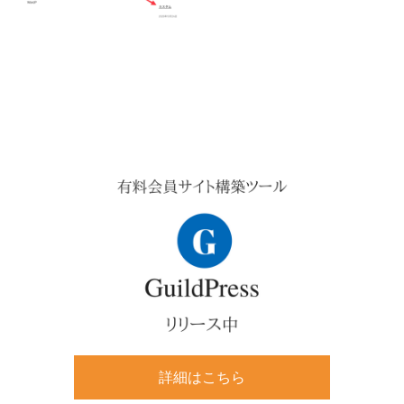
v
n
d
i
t
e
g
b
a
a
t
r
Primary
i
Sidebar
o
n
詳細はこちら