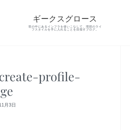
ギークスグロース
世の中にあるインフラを使いこなして、理想のライ
フスタイルを手に入れることを目指すブログ。
Pr
Si
eate-profile-
ge
11月3日