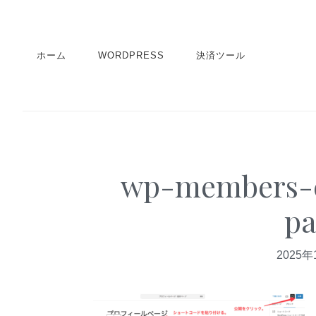
S
S
S
k
k
k
i
i
i
ホーム
WORDPRESS
決済ツール
p
p
p
t
t
t
o
o
o
p
m
p
r
a
r
wp-members-cr
i
i
i
m
n
m
pa
a
c
a
r
o
r
2025年
y
n
y
n
t
s
a
e
i