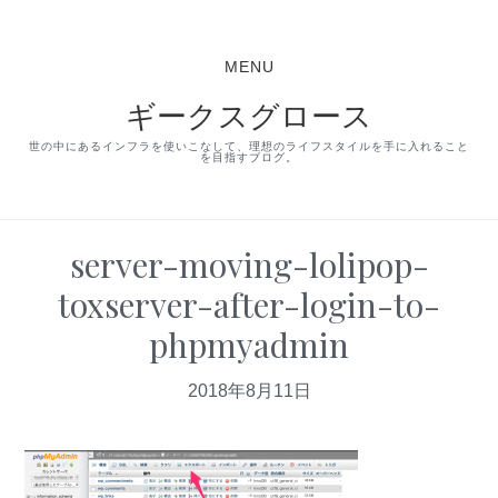
S
S
S
k
k
k
MENU
i
i
i
ギークスグロース
p
p
p
t
t
t
世の中にあるインフラを使いこなして、理想のライフスタイルを手に入れること
を目指すブログ。
o
o
o
p
m
p
r
a
r
server-moving-lolipop-
i
i
i
toxserver-after-login-to-
m
n
m
phpmyadmin
a
c
a
r
o
r
2018年8月11日
y
n
y
n
t
s
a
e
i