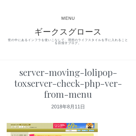
S
S
S
k
k
k
MENU
i
i
i
ギークスグロース
p
p
p
t
t
t
世の中にあるインフラを使いこなして、理想のライフスタイルを手に入れること
を目指すブログ。
o
o
o
p
m
p
r
a
r
server-moving-lolipop-
i
i
i
toxserver-check-php-ver-
m
n
m
from-menu
a
c
a
r
o
r
2018年8月11日
y
n
y
n
t
s
a
e
i