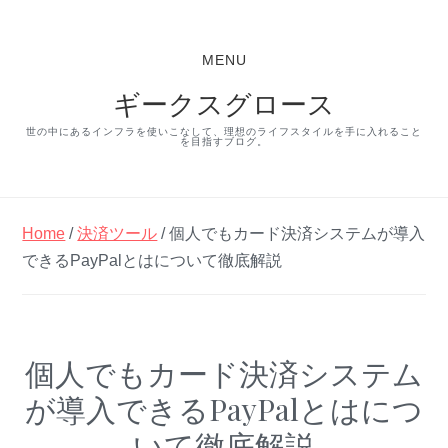
S
S
S
k
k
k
MENU
i
i
i
ギークスグロース
p
p
p
t
t
t
世の中にあるインフラを使いこなして、理想のライフスタイルを手に入れること
を目指すブログ。
o
o
o
p
m
p
r
a
r
Home
/
決済ツール
/ 個人でもカード決済システムが導入
i
i
i
できるPayPalとはについて徹底解説
m
n
m
a
c
a
r
o
r
個人でもカード決済システム
y
n
y
が導入できるPayPalとはにつ
n
t
s
a
e
i
いて徹底解説