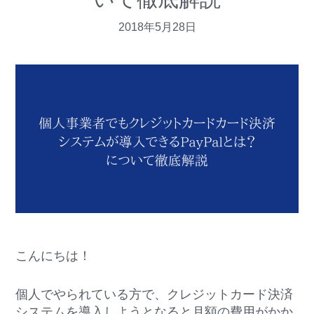
v
n
d
2018年5月28日
i
t
e
g
b
a
a
t
r
i
o
n
こんにちは！
個人でやられている方で、クレジットカード決済
システムを導入しようとなると月額の費用がかか