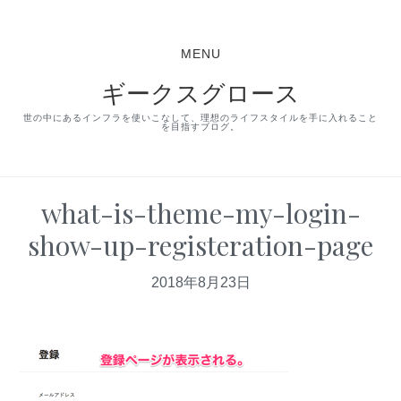
S
S
S
k
k
k
MENU
i
i
i
ギークスグロース
p
p
p
t
t
t
世の中にあるインフラを使いこなして、理想のライフスタイルを手に入れること
を目指すブログ。
o
o
o
p
m
p
r
a
r
what-is-theme-my-login-
i
i
i
show-up-registeration-page
m
n
m
a
c
a
2018年8月23日
r
o
r
y
n
y
n
t
s
a
e
i